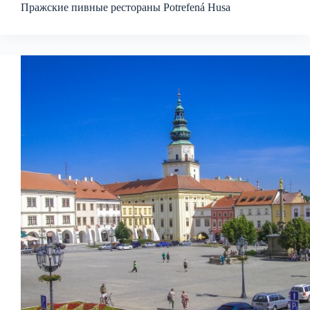
Пражские пивные рестораны Potrefená Husa