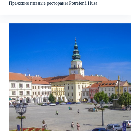
Пражские пивные рестораны Potrefená Husa