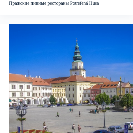
Пражские пивные рестораны Potrefená Husa