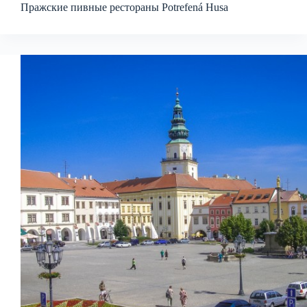
Пражские пивные рестораны Potrefená Husa