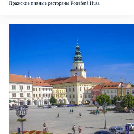
Пражские пивные рестораны Potrefená Husa