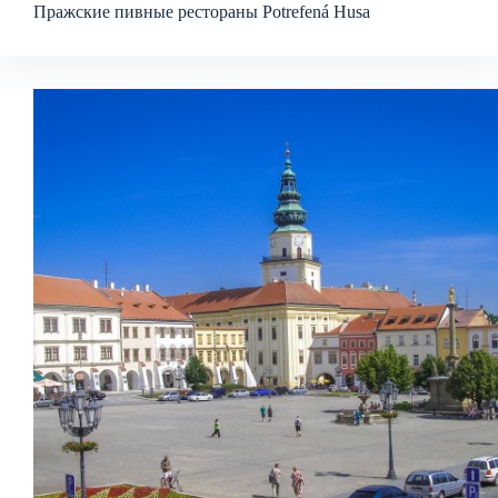
Пражские пивные рестораны Potrefená Husa