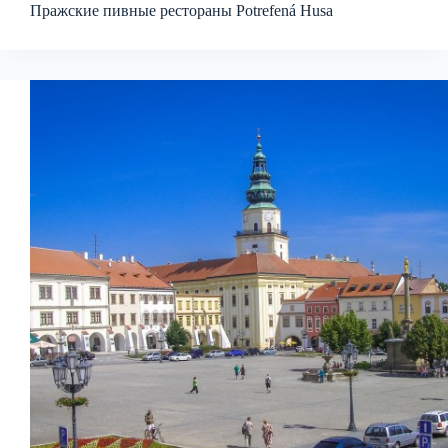
Пражские пивные рестораны Potrefená Husa