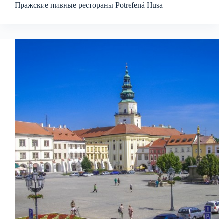
Пражские пивные рестораны Potrefená Husa