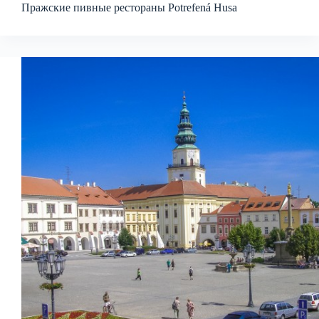
Пражские пивные рестораны Potrefená Husa