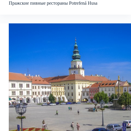
Пражские пивные рестораны Potrefená Husa