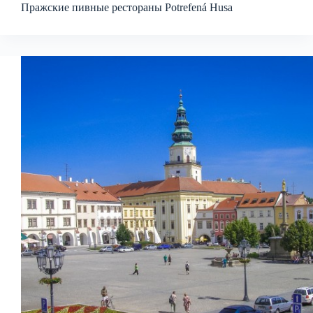
Пражские пивные рестораны Potrefená Husa