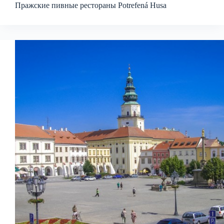
Пражские пивные рестораны Potrefená Husa