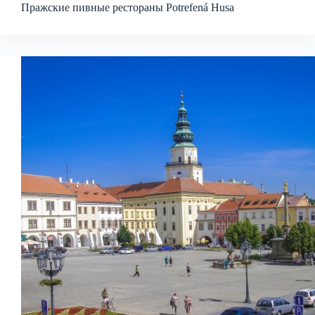
Пражские пивные рестораны Potrefená Husa