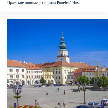
Пражские пивные рестораны Potrefená Husa