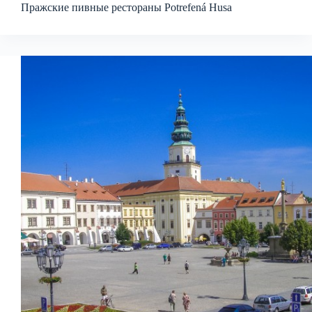
Пражские пивные рестораны Potrefená Husa