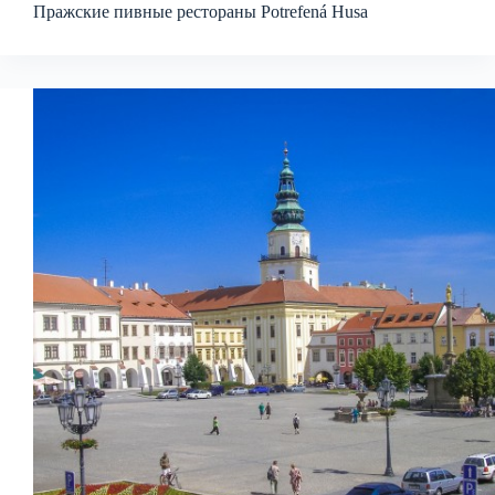
Пражские пивные рестораны Potrefená Husa