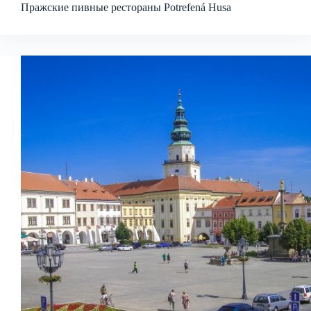
Пражские пивные рестораны Potrefená Husa