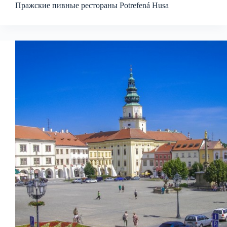
Пражские пивные рестораны Potrefená Husa