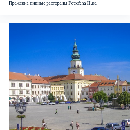
Пражские пивные рестораны Potrefená Husa