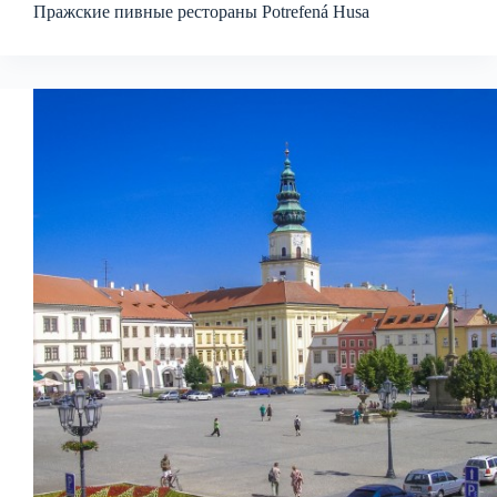
Пражские пивные рестораны Potrefená Husa