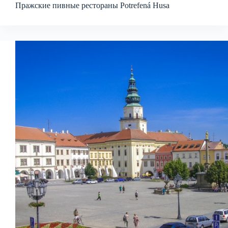
Пражские пивные рестораны Potrefená Husa