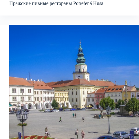
Пражские пивные рестораны Potrefená Husa