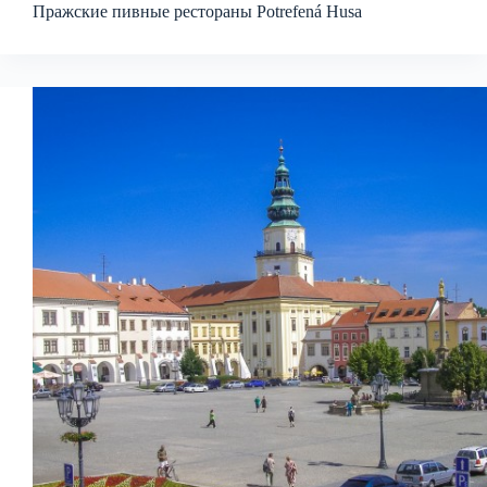
Пражские пивные рестораны Potrefená Husa