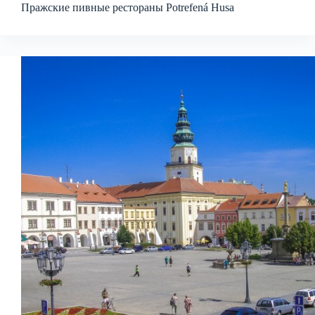
Пражские пивные рестораны Potrefená Husa