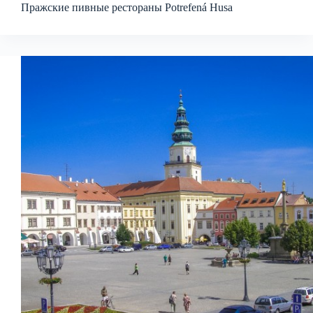
Пражские пивные рестораны Potrefená Husa