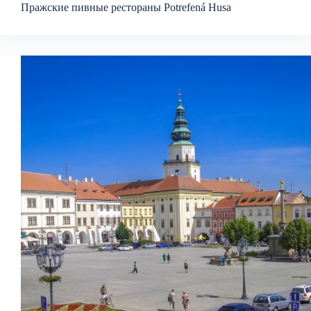
Пражские пивные рестораны Potrefená Husa