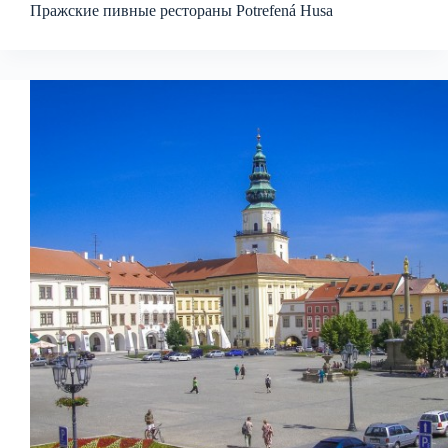
Пражские пивные рестораны Potrefená Husa