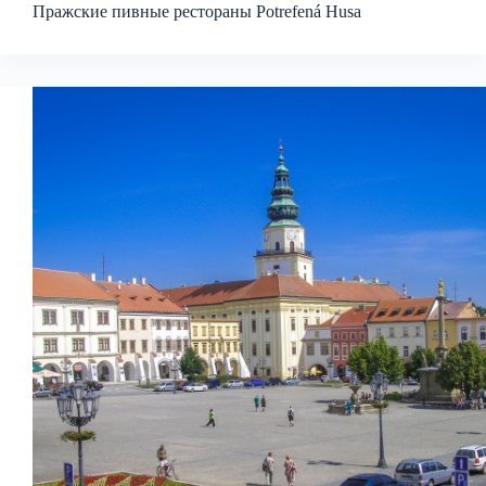
Пражские пивные рестораны Potrefená Husa