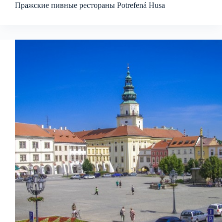
Пражские пивные рестораны Potrefená Husa