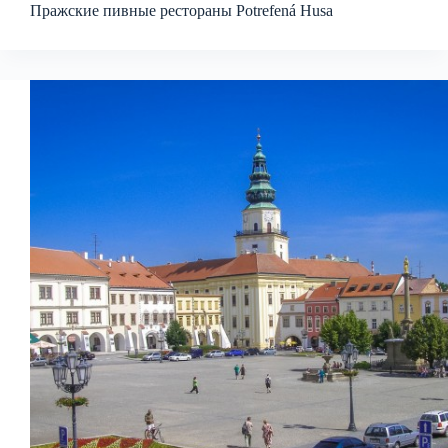
Пражские пивные рестораны Potrefená Husa