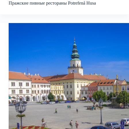
Пражские пивные рестораны Potrefená Husa